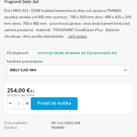
Fragranit biely ľad
Drez MRG 611-78 BB kvalitný kameninový drez od výrobcu FRANKE
spodná skrinka od 600 mm rozmery : 780 x 500 mm drez: 490 x 425 x 200
mm výrez: 760 x 480 mm povrchová úprava: onyx šedý kameň biely ľad
sahara piesková materiál: FRAGRANIT DuraKleen Plus Balenie
obsahuje: drez podľa objednávky ...
celý popis
Dostupnosť
externý sklad, dodanie do 5 pracovných dní
farebné prevedenie
254,00 €
/
ks
206,50 €
bez DPH
Pridať do košíka
Číslo produktu:
FR-114.0363.186
Výrobca:
FRANKE