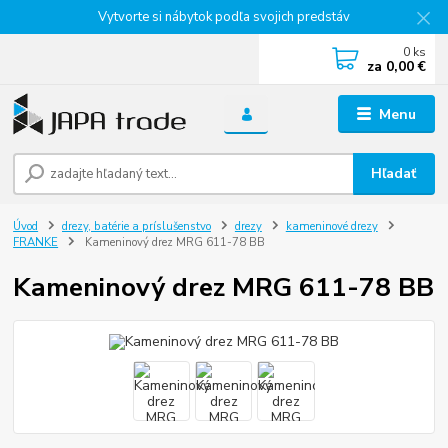
Vytvorte si nábytok podľa svojich predstáv
0
ks
za
0,00 €
Menu
Hľadať
Úvod
drezy, batérie a príslušenstvo
drezy
kameninové drezy
FRANKE
Kameninový drez MRG 611-78 BB
Kameninový drez MRG 611-78 BB