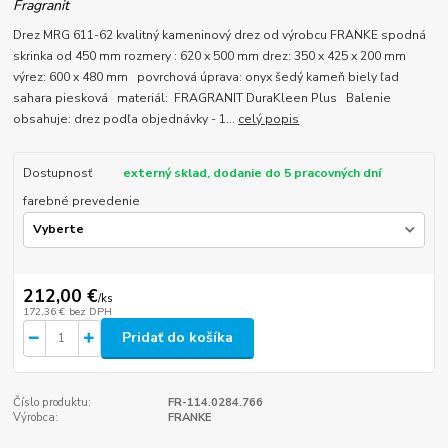
Fragranit
Drez MRG 611-62 kvalitný kameninový drez od výrobcu FRANKE spodná
skrinka od 450 mm rozmery : 620 x 500 mm drez: 350 x 425 x 200 mm
výrez: 600 x 480 mm povrchová úprava: onyx šedý kameň biely ľad
sahara piesková materiál: FRAGRANIT DuraKleen Plus Balenie
obsahuje: drez podľa objednávky - 1...
celý popis
Dostupnosť
externý sklad, dodanie do 5 pracovných dní
farebné prevedenie
212,00 €
/
ks
172,36 €
bez DPH
Pridať do košíka
Číslo produktu:
FR-114.0284.766
Výrobca:
FRANKE