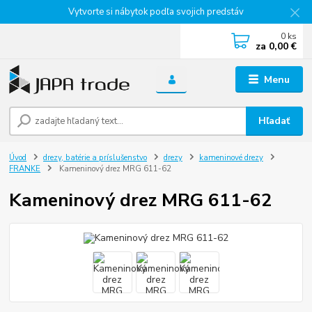
Vytvorte si nábytok podľa svojich predstáv
0
ks
za
0,00 €
Menu
Hľadať
Úvod
drezy, batérie a príslušenstvo
drezy
kameninové drezy
FRANKE
Kameninový drez MRG 611-62
Kameninový drez MRG 611-62