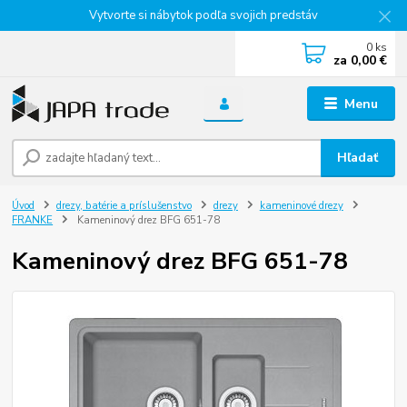
Vytvorte si nábytok podľa svojich predstáv
0
ks
za
0,00 €
Menu
Hľadať
Úvod
drezy, batérie a príslušenstvo
drezy
kameninové drezy
FRANKE
Kameninový drez BFG 651-78
Kameninový drez BFG 651-78