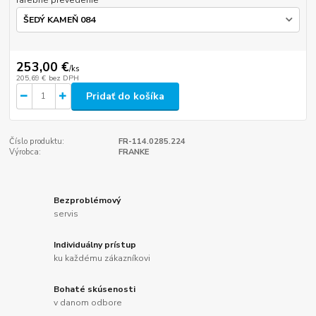
253,00 €
/
ks
205,69 €
bez DPH
Pridať do košíka
Číslo produktu:
FR-114.0285.224
Výrobca:
FRANKE
Bezproblémový
servis
Individuálny prístup
ku každému zákazníkovi
Bohaté skúsenosti
v danom odbore