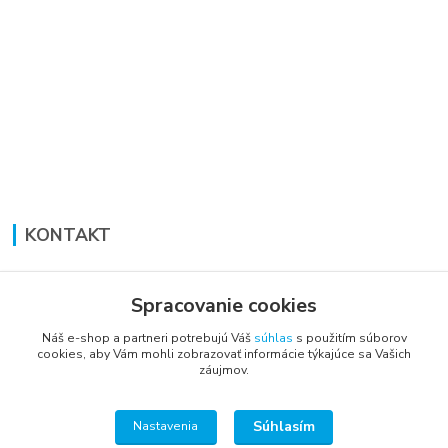
KONTAKT
Lucia Panáková Janušová
+421 948 711 774
Spracovanie cookies
PO-PI: 8:30 - 16:00
Náš e-shop a partneri potrebujú Váš
súhlas
s použitím súborov
cookies, aby Vám mohli zobrazovať informácie týkajúce sa Vašich
vsetkoprenabytok@gmail.com
záujmov.
Súhlasím
Nastavenia