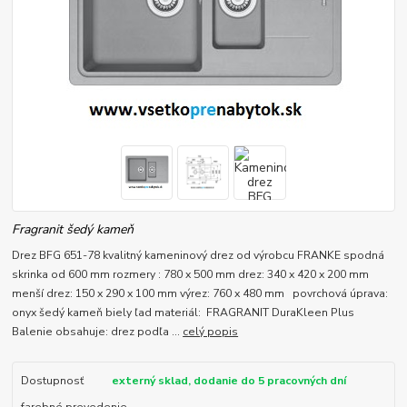
Fragranit šedý kameň
Drez BFG 651-78 kvalitný kameninový drez od výrobcu FRANKE spodná
skrinka od 600 mm rozmery : 780 x 500 mm drez: 340 x 420 x 200 mm
menší drez: 150 x 290 x 100 mm výrez: 760 x 480 mm povrchová úprava:
onyx šedý kameň biely ľad materiál: FRAGRANIT DuraKleen Plus
Balenie obsahuje: drez podľa ...
celý popis
Dostupnosť
externý sklad, dodanie do 5 pracovných dní
farebné prevedenie