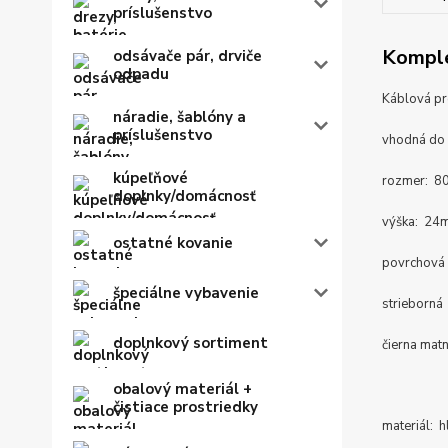
príslušenstvo
Komple
odsávače pár, drviče
odpadu
Káblová p
náradie, šablóny a
príslušenstvo
vhodná do 
kúpeľňové
rozmer: 
doplnky/domácnosť
výška: 24
ostatné kovanie
povrchová
špeciálne vybavenie
strieborná
doplnkový sortiment
čierna mat
obalový materiál +
čistiace prostriedky
materiál: hl