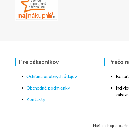
Pre zákazníkov
Prečo n
Ochrana osobných údajov
Bezpro
Obchodné podmienky
Indivi
zákazn
Kontakty
Bohaté
Doprava a platba za tovar
Odborn
Odstúpenie od kúpnej zmluvy
porad
Náš e-shop a partn