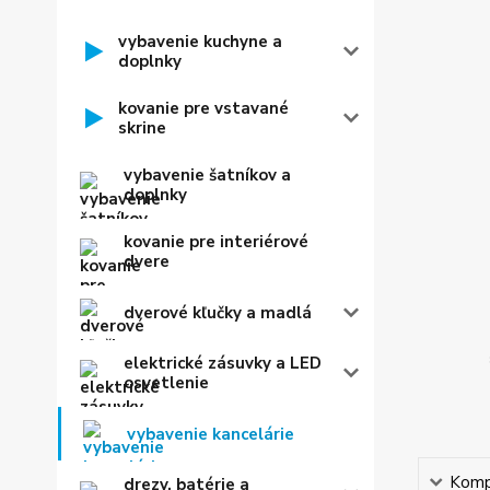
vybavenie kuchyne a
doplnky
kovanie pre vstavané
skrine
vybavenie šatníkov a
doplnky
kovanie pre interiérové
dvere
dverové kľučky a madlá
elektrické zásuvky a LED
osvetlenie
vybavenie kancelárie
Kompl
drezy, batérie a