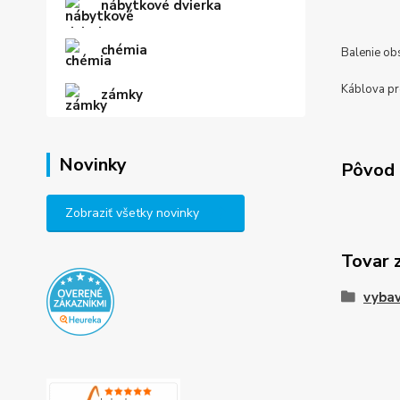
nábytkové dvierka
chémia
Balenie ob
Káblova pr
zámky
Novinky
Pôvod 
Zobraziť všetky novinky
Tovar 
vybav