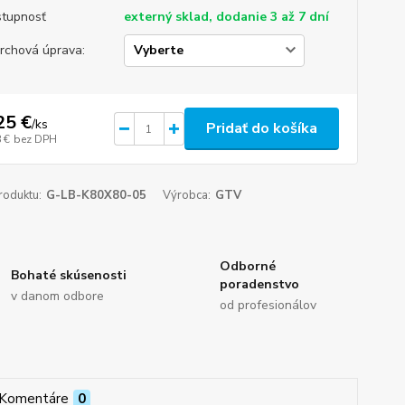
tupnosť
externý sklad, dodanie 3 až 7 dní
rchová úprava:
25 €
/
ks
Pridať do košíka
 €
bez DPH
roduktu:
G-LB-K80X80-05
Výrobca:
GTV
Odborné
Bohaté skúsenosti
poradenstvo
v danom odbore
od profesionálov
Komentáre
0