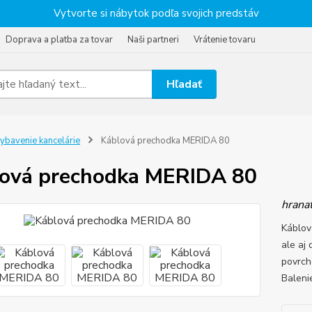
Vytvorte si nábytok podľa svojich predstáv
Doprava a platba za tovar
Naši partneri
Vrátenie tovaru
Hľadať
ybavenie kancelárie
Káblová prechodka MERIDA 80
ová prechodka MERIDA 80
hran
Káblov
ale aj
povrch
Baleni