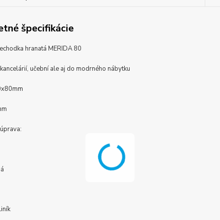
tné špecifikácie
rechodka hranatá MERIDA 80
kancelárií, učební ale aj do modrného nábytku
80x80mm
mm
 úprava:
ná
iník