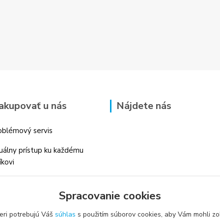
akupovať u nás
Nájdete nás
blémový servis
duálny prístup ku každému
íkovi
 skúsenosti v danom odbore
Spracovanie cookies
é profesionálne
enstvo
eri potrebujú Váš
súhlas
s použitím súborov cookies, aby Vám mohli zo