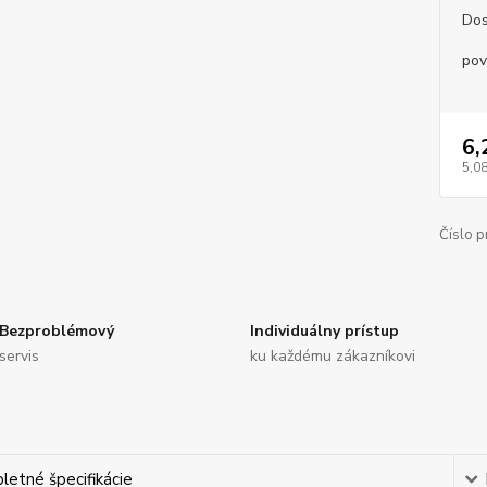
Dos
pov
6,
5,08
Číslo p
Bezproblémový
Individuálny prístup
servis
ku každému zákazníkovi
etné špecifikácie