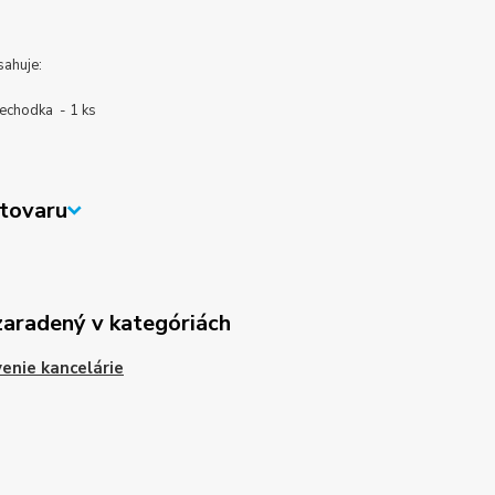
sahuje:
echodka - 1 ks
tovaru
zaradený v kategóriách
enie kancelárie