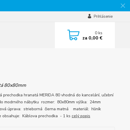
Prihlásenie
0
ks
za
0,00 €
atá 80x80mm
á prechodka hranatá MERIDA 80 vhodná do kancelárií, učební
 do modrného nábytku rozmer: 80x80mm výška: 24mm
ová úprava: strieborná čierna matná materiál: hliník
e obsahuje: Káblova prechodka - 1 ks
celý popis