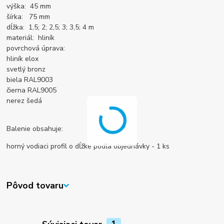
výška: 45 mm
šírka: 75 mm
dĺžka: 1,5; 2; 2,5; 3; 3,5; 4 m
materiál: hliník
povrchová úprava:
hliník elox
svetlý bronz
biela RAL9003
čierna RAL9005
nerez šedá
Balenie obsahuje:
horný vodiaci profil o dĺžke podľa objednávky - 1 ks
Pôvod tovaru