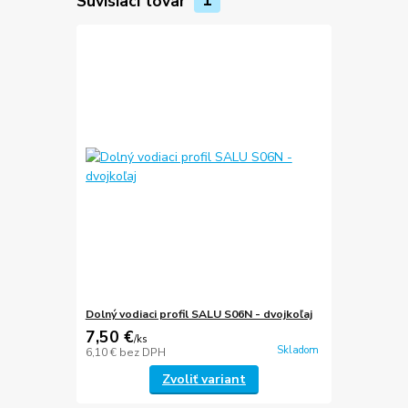
Súvisiaci tovar
1
Dolný vodiaci profil SALU S06N - dvojkoľaj
7,50 €
/
ks
Skladom
6,10 €
bez DPH
Zvoliť variant