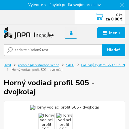
Vytvorte si nábytok podľa svojich predstáv
0
ks
za
0,00 €
Menu
Hľadať
Úvod
kovanie pre vstavané skrine
SALU
Posuvný systém S60 a S60N
Horný vodiaci profil S05 - dvojkoľaj
Horný vodiaci profil S05 -
dvojkoľaj