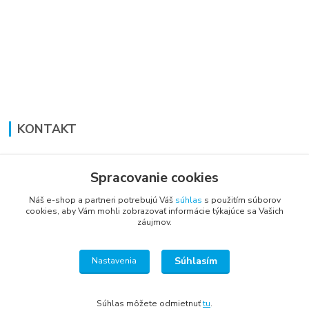
KONTAKT
Lucia Panáková Janušová
+421 948 711 774
Spracovanie cookies
PO-PI: 8:30 - 16:00
Náš e-shop a partneri potrebujú Váš
súhlas
s použitím súborov
cookies, aby Vám mohli zobrazovať informácie týkajúce sa Vašich
vsetkoprenabytok@gmail.com
záujmov.
Súhlasím
Nastavenia
Súhlas môžete odmietnuť
tu
.