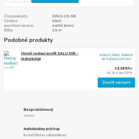
Číslo produktu:
S05/2-2,5-SB
Výrobca:
SALU
povrchová úprava:
svetlý bronz
dĺžka:
2,5 m
Podobné produkty
Horný vodiaci profil SALU S05 -
externý sklad, dodanie
jednokoľaj
do 5 pracovných dní
13,16 €
/
ks
10,70 €
bez DPH
Zvoliť variant
Bezproblémový
servis
Individuálny prístup
ku každému zákazníkovi