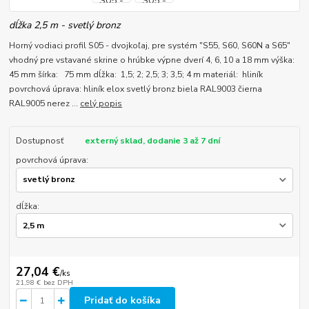
dĺžka 2,5 m - svetlý bronz
Horný vodiaci profil S05 - dvojkoľaj, pre systém "S55, S60, S60N a S65"
vhodný pre vstavané skrine o hrúbke výpne dverí 4, 6, 10 a 18 mm výška:
45 mm šírka: 75 mm dĺžka: 1,5; 2; 2,5; 3; 3,5; 4 m materiál: hliník
povrchová úprava: hliník elox svetlý bronz biela RAL9003 čierna
RAL9005 nerez ...
celý popis
Dostupnosť
externý sklad, dodanie 3 až 7 dní
povrchová úprava:
dĺžka:
27,04 €
/
ks
21,98 €
bez DPH
Pridať do košíka