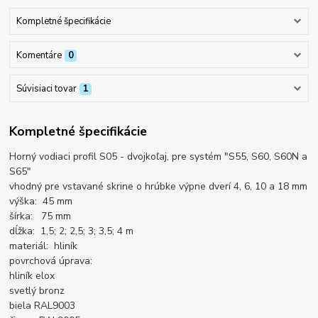
Kompletné špecifikácie
Komentáre
0
Súvisiaci tovar
1
Kompletné špecifikácie
Horný vodiaci profil S05 - dvojkoľaj, pre systém "S55, S60, S60N a
S65"
vhodný pre vstavané skrine o hrúbke výpne dverí 4, 6, 10 a 18 mm
výška: 45 mm
šírka: 75 mm
dĺžka: 1,5; 2; 2,5; 3; 3,5; 4 m
materiál: hliník
povrchová úprava:
hliník elox
svetlý bronz
biela RAL9003