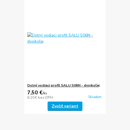
Dolný vodiaci profil SALU S06N - dvojkoľaj
7,50 €
/
ks
Skladom
6,10 €
bez DPH
Zvoliť variant