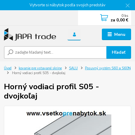
Vytvorte si nábytok podľa svojich predstáv
0
ks
za
0,00 €
Menu
Hľadať
Úvod
kovanie pre vstavané skrine
SALU
Posuvný systém S60 a S60N
Horný vodiaci profil S05 - dvojkoľaj
Horný vodiaci profil S05 -
dvojkoľaj