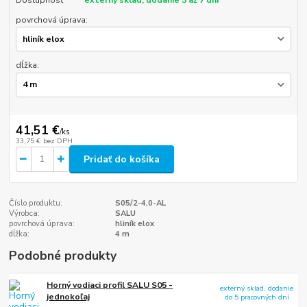
Dostupnosť
externý sklad, dodanie 3 až 7 dní
povrchová úprava:
dĺžka:
41,51 €
/
ks
33,75 €
bez DPH
Pridať do košíka
Číslo produktu:
S05/2-4,0-AL
Výrobca:
SALU
povrchová úprava:
hliník elox
dĺžka:
4 m
Podobné produkty
Horný vodiaci profil SALU S05 -
externý sklad, dodanie
jednokoľaj
do 5 pracovných dní