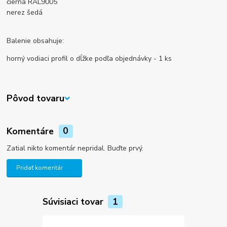
čierna RAL9005
nerez šedá
Balenie obsahuje:
horný vodiaci profil o dĺžke podľa objednávky - 1 ks
Pôvod tovaru
Komentáre
0
Zatial nikto komentár nepridal. Buďte prvý.
Pridať komentár
Súvisiaci tovar
1