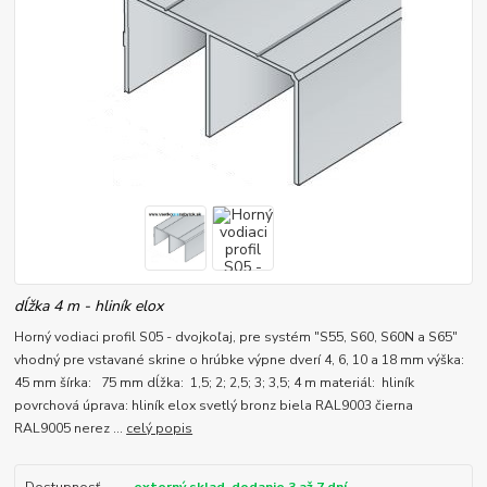
dĺžka 4 m - hliník elox
Horný vodiaci profil S05 - dvojkoľaj, pre systém "S55, S60, S60N a S65"
vhodný pre vstavané skrine o hrúbke výpne dverí 4, 6, 10 a 18 mm výška:
45 mm šírka: 75 mm dĺžka: 1,5; 2; 2,5; 3; 3,5; 4 m materiál: hliník
povrchová úprava: hliník elox svetlý bronz biela RAL9003 čierna
RAL9005 nerez ...
celý popis