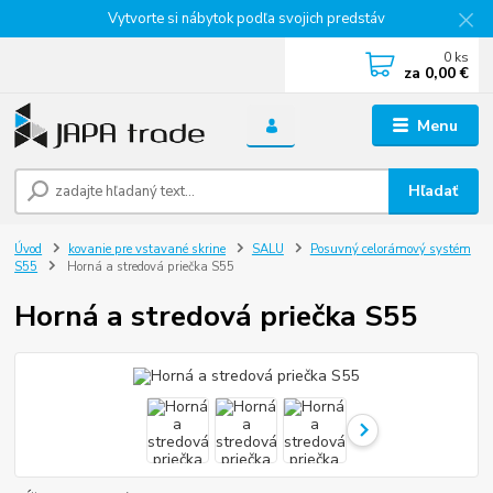
Vytvorte si nábytok podľa svojich predstáv
0
ks
za
0,00 €
Menu
Hľadať
Úvod
kovanie pre vstavané skrine
SALU
Posuvný celorámový systém
S55
Horná a stredová priečka S55
Horná a stredová priečka S55