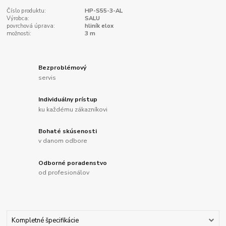
Číslo produktu:
HP-S55-3-AL
Výrobca:
SALU
povrchová úprava:
hliník elox
možnosti:
3 m
Bezproblémový
servis
Individuálny prístup
ku každému zákazníkovi
Bohaté skúsenosti
v danom odbore
Odborné poradenstvo
od profesionálov
Kompletné špecifikácie