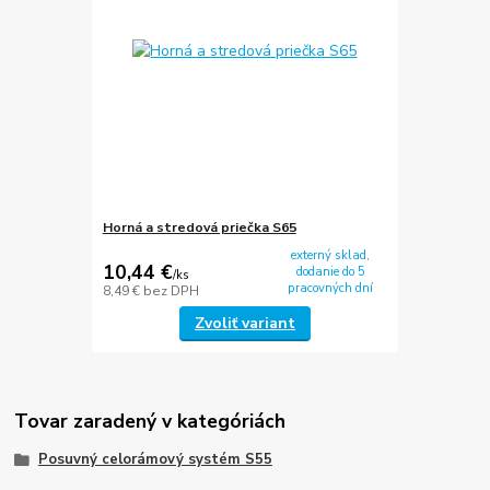
Horná a stredová priečka S65
externý sklad,
10,44 €
dodanie do 5
/
ks
pracovných dní
8,49 €
bez DPH
Zvoliť variant
Tovar zaradený v kategóriách
Posuvný celorámový systém S55