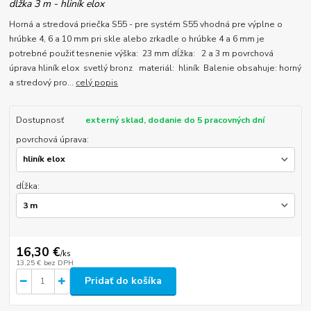
dĺžka 3 m - hliník elox
Horná a stredová priečka S55 - pre systém S55 vhodná pre výplne o
hrúbke 4, 6 a 10 mm pri skle alebo zrkadle o hrúbke 4 a 6 mm je
potrebné použiť tesnenie výška: 23 mm dĺžka: 2 a 3 m povrchová
úprava hliník elox svetlý bronz materiál: hliník Balenie obsahuje: horný
a stredový pro...
celý popis
Dostupnosť
externý sklad, dodanie do 5 pracovných dní
povrchová úprava:
dĺžka:
16,30 €
/
ks
13,25 €
bez DPH
Pridať do košíka