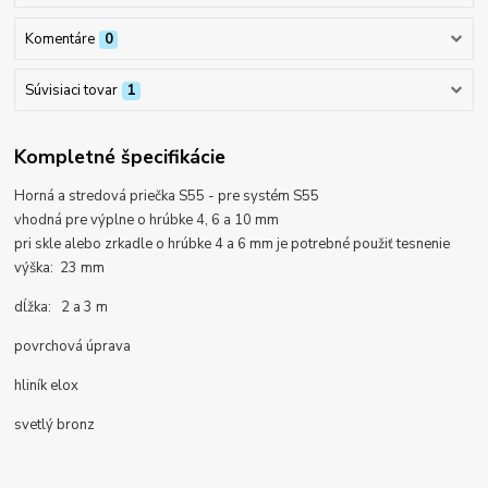
Komentáre
0
Súvisiaci tovar
1
Kompletné špecifikácie
Horná a stredová priečka S55 -
pre systém S55
vhodná pre
výplne o hrúbke 4, 6 a 10 mm
pri skle alebo zrkadle o hrúbke 4 a 6 mm je potrebné použiť tesnenie
výška: 23 mm
dĺžka: 2 a 3 m
povrchová úprava
hliník elox
svetlý bronz