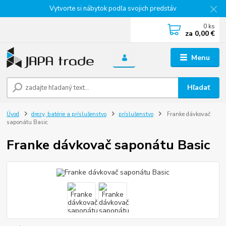
Vytvorte si nábytok podľa svojich predstáv
0
ks
za
0,00 €
Menu
Hľadať
Úvod
drezy, batérie a príslušenstvo
príslušenstvo
Franke dávkovač
saponátu Basic
Franke dávkovač saponátu Basic