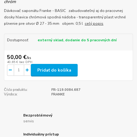
chróm
Dávkovač saponátu Franke - BASIC zabudovateľný aj do pracovnej
dosky hlavica chrómová spodná nádoba - transparentný plast vrchné
plnenie pre otvor Ø 27 - 35 mm objem: 0,5 l
celý popis
Dostupnosť
externý sklad, dodanie do 5 pracovných dní
50,00 €
/
ks
40,65 €
bez DPH
Pridať do košíka
Číslo produktu:
FR-119.0084.687
Výrobca:
FRANKE
Bezproblémový
servis
Individuálny prístup