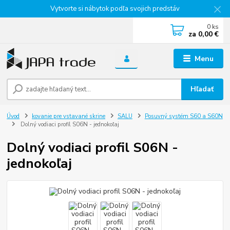
Vytvorte si nábytok podľa svojich predstáv
0
ks
za
0,00 €
Menu
Hľadať
Úvod
kovanie pre vstavané skrine
SALU
Posuvný systém S60 a S60N
Dolný vodiaci profil S06N - jednokoľaj
Dolný vodiaci profil S06N -
jednokoľaj