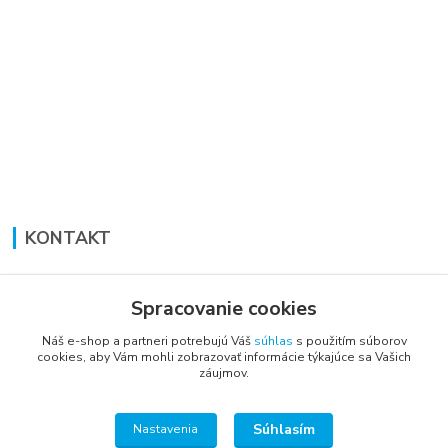
KONTAKT
Lucia Panáková Janušová
+421 948 711 774
Spracovanie cookies
PO-PI: 8:30 - 16:00
Náš e-shop a partneri potrebujú Váš
súhlas
s použitím súborov
cookies, aby Vám mohli zobrazovať informácie týkajúce sa Vašich
vsetkoprenabytok@gmail.com
záujmov.
Súhlasím
Nastavenia