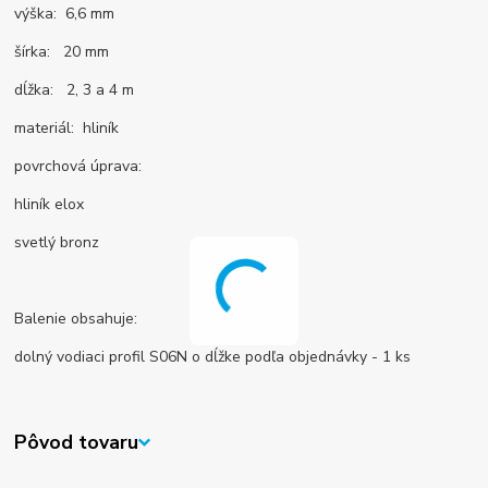
výška: 6,6 mm
šírka: 20 mm
dĺžka: 2, 3 a 4 m
materiál: hliník
povrchová úprava:
hliník elox
svetlý bronz
Balenie obsahuje:
dolný vodiaci profil S06N o dĺžke podľa objednávky - 1 ks
Pôvod tovaru