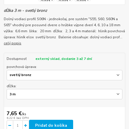
dĺžka 3 m - svetlý bronz
Dolný vodiaci profil S06N - jednokoľaj, pre systém "S55, S60, S60N a
S65" vhodný pre posuvné dvere o hrúbke výpne dverí 4, 6, 10 a 18 mm
výška: 6,6 mm šírka: 20 mm dĺžka: 2, 3 a 4 m materiál: hliník povrchová
úprava: hliník elox svetlý bronz Balenie obsahuje: dolný vodiaci prof...
celý popis
Dostupnosť
externý sklad, dodanie 3 až 7 dní
povrchová úprava:
dĺžka:
7,65 €
/
ks
6,22 €
bez DPH
Pridať do košíka