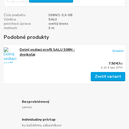
Číslo produktu:
S06N/1-3,0-SB
Výrobca:
SALU
povrchová úprava:
svetlý bronz
možnosti:
3 m
Podobné produkty
Dolný vodiaci profil SALU S06N -
Skladom
dvojkoľaj
7,50 €
/
ks
6,10 €
bez DPH
Zvoliť variant
Bezproblémový
servis
Individuálny prístup
ku každému zákazníkovi