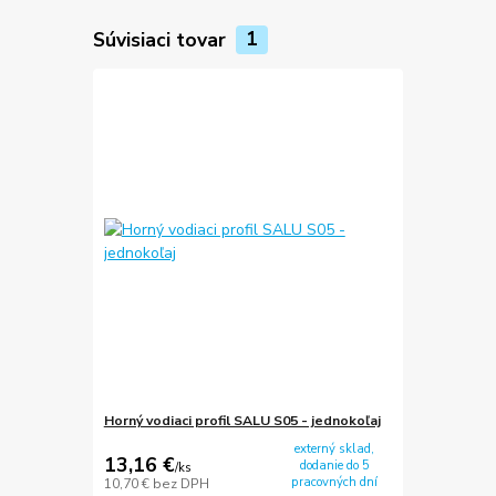
Súvisiaci tovar
1
Horný vodiaci profil SALU S05 - jednokoľaj
externý sklad,
13,16 €
dodanie do 5
/
ks
pracovných dní
10,70 €
bez DPH