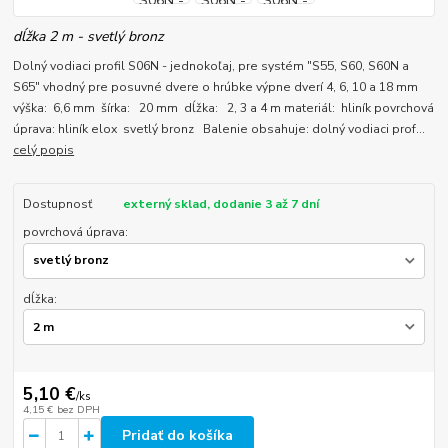
dĺžka 2 m - svetlý bronz
Dolný vodiaci profil S06N - jednokoľaj, pre systém "S55, S60, S60N a
S65" vhodný pre posuvné dvere o hrúbke výpne dverí 4, 6, 10 a 18 mm
výška: 6,6 mm šírka: 20 mm dĺžka: 2, 3 a 4 m materiál: hliník povrchová
úprava: hliník elox svetlý bronz Balenie obsahuje: dolný vodiaci prof...
celý popis
Dostupnosť
externý sklad, dodanie 3 až 7 dní
povrchová úprava:
dĺžka:
5,10 €
/
ks
4,15 €
bez DPH
Pridať do košíka