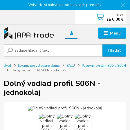
Vytvorte si nábytok podľa svojich predstáv
0
ks
za
0,00 €
Menu
Hľadať
Úvod
kovanie pre vstavané skrine
SALU
Posuvný systém S60 a S60N
Dolný vodiaci profil S06N - jednokoľaj
Dolný vodiaci profil S06N -
jednokoľaj