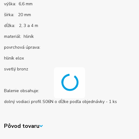
výška: 6,6 mm
šírka: 20 mm
dĺžka: 2, 3 a 4 m
materiál: hliník
povrchová úprava:
hliník elox
svetlý bronz
Balenie obsahuje:
dolný vodiaci profil S06N o dĺžke podľa objednávky - 1 ks
Pôvod tovaru