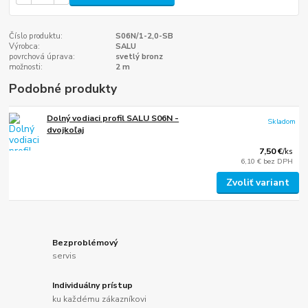
Číslo produktu:
S06N/1-2,0-SB
Výrobca:
SALU
povrchová úprava:
svetlý bronz
možnosti:
2 m
Podobné produkty
Dolný vodiaci profil SALU S06N -
Skladom
dvojkoľaj
7,50 €
/
ks
6,10 €
bez DPH
Zvoliť variant
Bezproblémový
servis
Individuálny prístup
ku každému zákazníkovi