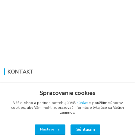
KONTAKT
Lucia Panáková Janušová
+421 948 711 774
Spracovanie cookies
PO-PI: 8:30 - 16:00
Náš e-shop a partneri potrebujú Váš
súhlas
s použitím súborov
cookies, aby Vám mohli zobrazovať informácie týkajúce sa Vašich
vsetkoprenabytok@gmail.com
záujmov.
Súhlasím
Nastavenia