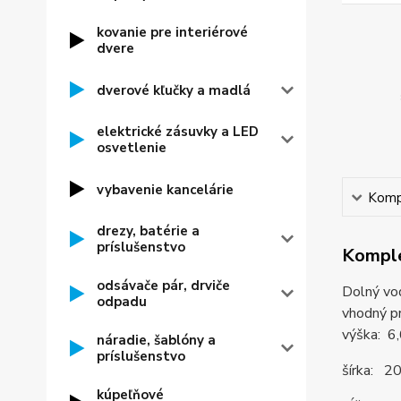
kovanie pre interiérové
dvere
dverové kľučky a madlá
elektrické zásuvky a LED
osvetlenie
vybavenie kancelárie
Kompl
drezy, batérie a
príslušenstvo
Komple
odsávače pár, drviče
Dolný vod
odpadu
vhodný p
výška: 
náradie, šablóny a
príslušenstvo
šírka: 
kúpeľňové