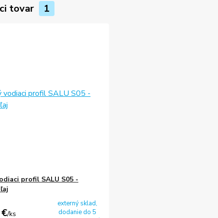
ci tovar
1
odiaci profil SALU S05 -
ľaj
externý sklad,
 €
dodanie do 5
/
ks