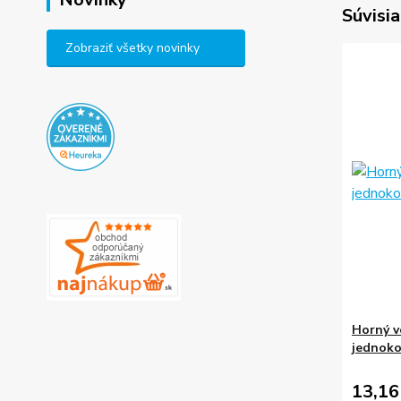
Súvisia
Zobraziť všetky novinky
Horný v
jednoko
13,16