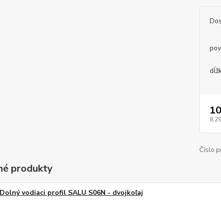
Dos
pov
dĺž
10
8,29
Číslo p
é produkty
Dolný vodiaci profil SALU S06N - dvojkoľaj