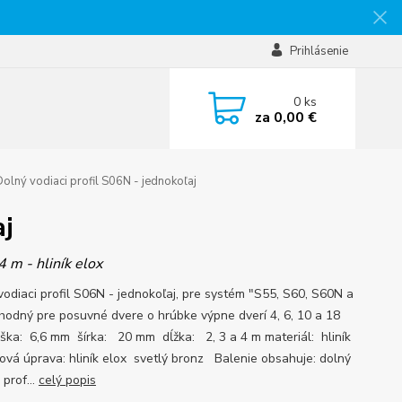
Prihlásenie
0
ks
za
0,00 €
olný vodiaci profil S06N - jednokoľaj
aj
4 m - hliník elox
vodiaci profil S06N - jednokoľaj, pre systém "S55, S60, S60N a
hodný pre posuvné dvere o hrúbke výpne dverí 4, 6, 10 a 18
ka: 6,6 mm šírka: 20 mm dĺžka: 2, 3 a 4 m materiál: hliník
ová úprava: hliník elox svetlý bronz Balenie obsahuje: dolný
 prof...
celý popis