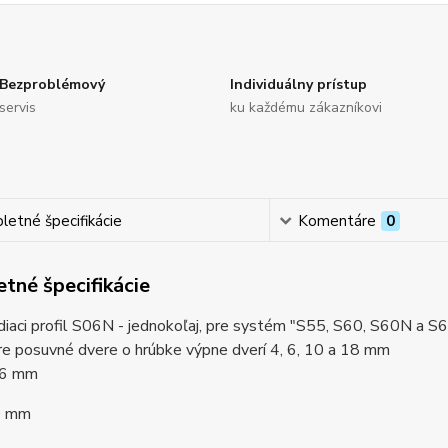
Bezproblémový
Individuálny prístup
servis
ku každému zákazníkovi
etné špecifikácie
Komentáre
0
tné špecifikácie
iaci profil S06N - jednokoľaj, pre systém "S55, S60, S60N a S
re posuvné dvere o hrúbke výpne dverí 4, 6, 10 a 18 mm
6,6 mm
20 mm