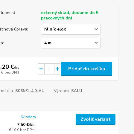
tupnosť
externý sklad, dodanie do 5
pracovných dní
rchová úprava:
ka:
,20 €
/
ks
Pridať do košíka
 €
bez DPH
roduktu:
S06N/1-4,0-AL
Výrobca:
SALU
Skladom
Zvoliť variant
7,50 €
/
ks
6,10 €
bez DPH