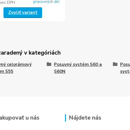
pracovných dní
bez DPH
Zvoliť variant
zaradený v kategóriách
vný celorámový
Posuvný systém S60 a
Posu
ém S55
S60N
sys
akupovať u nás
Nájdete nás