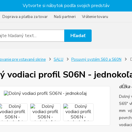
Vytvorte si nábytok podľa svojich predstáv
Doprava a platba za tovar
Naši partneri
Vrátenie tovaru
Hľadať
ovanie pre vstavané skrine
SALU
Posuvný systém S60 a S60N
D
ý vodiaci profil S06N - jednokoľ
dĺžka 
Dolný 
S65" v
mm výš
povrch
vodiaci