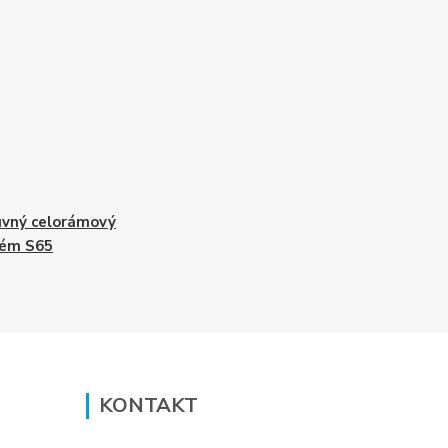
vný celorámový
tém S65
KONTAKT