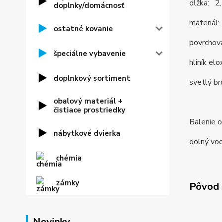
dĺžka: 2,
doplnky/domácnosť
materiál: 
ostatné kovanie
povrchová
špeciálne vybavenie
hliník el
doplnkový sortiment
svetlý br
obalový materiál +
čistiace prostriedky
Balenie o
nábytkové dvierka
dolný vod
chémia
zámky
Pôvod 
Novinky