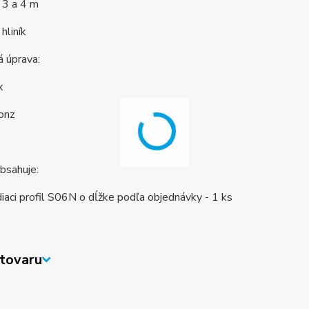
 3 a 4 m
hliník
 úprava:
ox
onz
bsahuje:
iaci profil S06N o dĺžke podľa objednávky - 1 ks
tovaru