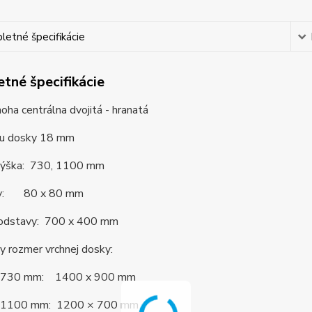
etné špecifikácie
tné špecifikácie
oha centrálna dvojitá - hranatá
ku dosky 18 mm
výška: 730, 1100 mm
ohy: 80 x 80 mm
podstavy: 700 x 400 mm
y rozmer vrchnej dosky:
ke 730 mm: 1400 x 900 mm
ke 1100 mm: 1200 × 700 mm