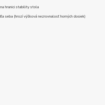
 hranici stability stola
dľa seba (hrozí výšková nezrovnalosť horných dosiek)