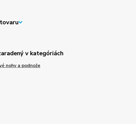
tovaru
zaradený v kategóriách
vé nohy a podnože