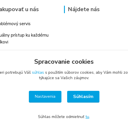
akupovať u nás
Nájdete nás
blémový servis
duálny prístup ku každému
íkovi
 skúsenosti v danom odbore
Spracovanie cookies
é profesionálne
enstvo
eri potrebujú Váš
súhlas
s použitím súborov cookies, aby Vám mohli zo
týkajúce sa Vašich záujmov.
Súhlasím
Nastavenia
Súhlas môžete odmietnuť
tu
.