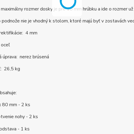
maximálny rozmer dosky je pre 18 mm hrúbku a ide o rozmer už na
 podnože nie je vhodný k stolom, ktoré majú byť v zostavách ve
rektifikácie: 4 mm
 oceľ
á úprava: nerez brúsená
: 26,5 kg
bsahuje:
x 80 mm - 2 ks
tvenie nohy - 2 ks
odstava - 1 ks