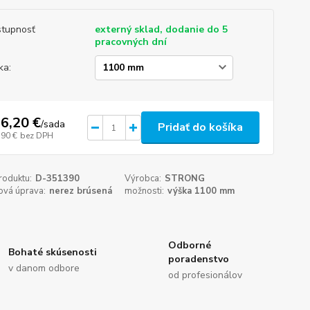
tupnosť
externý sklad, dodanie do 5
pracovných dní
ka:
6,20 €
/
sada
Pridať do košíka
,90 €
bez DPH
roduktu:
D-351390
Výrobca:
STRONG
ová úprava:
nerez brúsená
možnosti:
výška 1100 mm
Odborné
Bohaté skúsenosti
poradenstvo
v danom odbore
od profesionálov