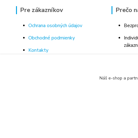
Pre zákazníkov
Prečo n
Ochrana osobných údajov
Bezpro
Obchodné podmienky
Indivi
zákazn
Kontakty
Bohaté
Doprava a platba za tovar
Odborn
Odstúpenie od kúpnej zmluvy
porad
Náš e-shop a partn
Vrátenie tovaru