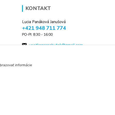
KONTAKT
Lucia Panáková Janušová
+421 948 711 774
PO-PI: 8:30 - 16:00
vsetkoprenabytok@gmail.com
brazovať informácie
Vytvorené na
Eshop-rychlo.sk