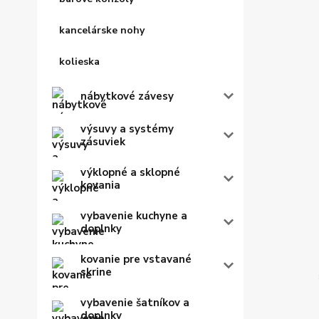
kancelárske nohy
kolieska
nábytkové závesy
výsuvy a systémy
zásuviek
výklopné a sklopné
kovania
vybavenie kuchyne a
doplnky
kovanie pre vstavané
skrine
vybavenie šatníkov a
doplnky