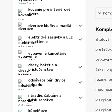
kovanie pre interiérové
Kompl
dvere
dverové kľučky a madlá
Komple
elektrické zásuvky a LED
Stolová n
osvetlenie
pre hrúb
vybavenie kancelárie
celková 
drezy, batérie a
šírka n
príslušenstvo
rozmer 
odsávače pár, drviče
odpadu
maximáln
náradie, šablóny a
pri výš
príslušenstvo
pri výš
kúpeľňové