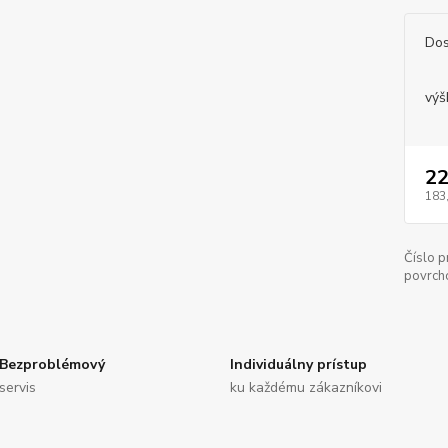
Dos
výš
22
183
Číslo p
povrch
Bezproblémový
Individuálny prístup
servis
ku každému zákazníkovi