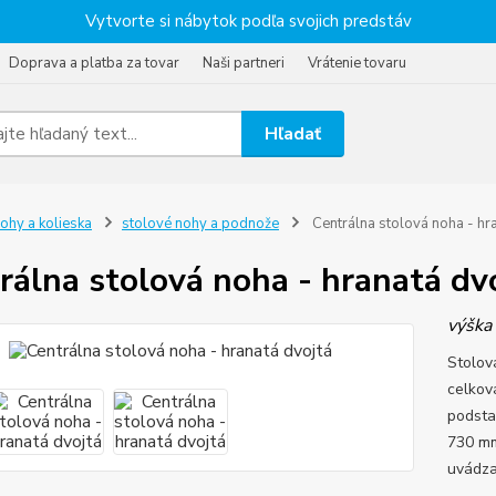
Vytvorte si nábytok podľa svojich predstáv
Doprava a platba za tovar
Naši partneri
Vrátenie tovaru
Hľadať
ohy a kolieska
stolové nohy a podnože
Centrálna stolová noha - hr
rálna stolová noha - hranatá dv
výšk
Stolov
celkov
podsta
730 m
uvádza