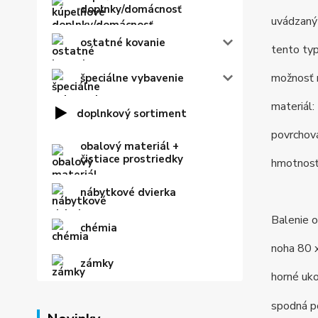
doplnky/domácnosť
uvádzaný 
ostatné kovanie
tento typ
možnosť 
špeciálne vybavenie
materiál:
doplnkový sortiment
povrchov
obalový materiál +
čistiace prostriedky
hmotnosť
nábytkové dvierka
Balenie o
chémia
noha 80 
zámky
horné uko
spodná p