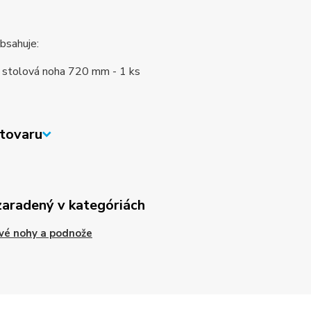
bsahuje:
a stolová noha 720 mm - 1 ks
tovaru
zaradený v kategóriách
vé nohy a podnože