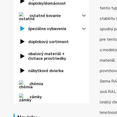
doplnky/domácnosť
tento typ
ostatné kovanie
stabilitu
špeciálne vybavenie
spodný po
pre tento
doplnkový sortiment
u modelov
obalový materiál +
čistiace prostriedky
materiál:
povrchová
nábytkové dvierka
čierna R
chémia
sivá RAL
zámky
lesklý c
hmotnosť