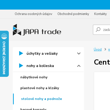
Ochrana osobných údajov
Obchodné podmienky
Kontakty
Úvod
n
úchytky a vešiaky
Cent
nohy a kolieska
nábytkové nohy
plastové nohy a klzáky
stolové nohy a podnože
barové konzoly