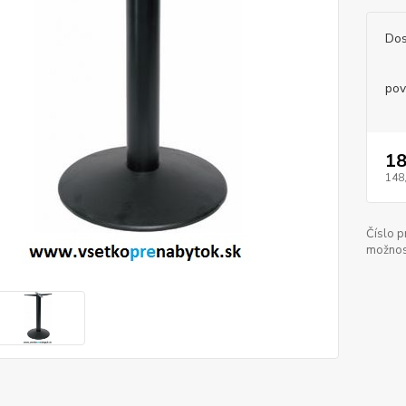
Dos
pov
18
148
Číslo p
možnos