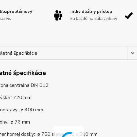
Bezproblémový
Individuálny prístup
servis
ku každému zákazníkovi
etné špecifikácie
tné špecifikácie
noha centrálna BM 012
výška: 720 mm
podstavy: ø 400 mm
nohy: ø 76 mm
mer hornej dosky: ø 750 alebo 500 x 500 mm