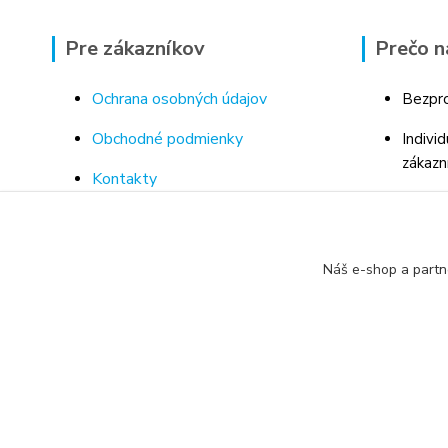
Pre zákazníkov
Prečo n
Ochrana osobných údajov
Bezpro
Obchodné podmienky
Indivi
zákazn
Kontakty
Bohaté
Doprava a platba za tovar
Odborn
Odstúpenie od kúpnej zmluvy
porad
Náš e-shop a partn
Vrátenie tovaru