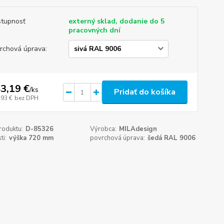
tupnosť
externý sklad, dodanie do 5
pracovných dní
rchová úprava:
3,19 €
/
ks
Pridať do košíka
,93 €
bez DPH
roduktu:
D-85326
Výrobca:
MILAdesign
ti:
výška 720 mm
povrchová úprava:
šedá RAL 9006