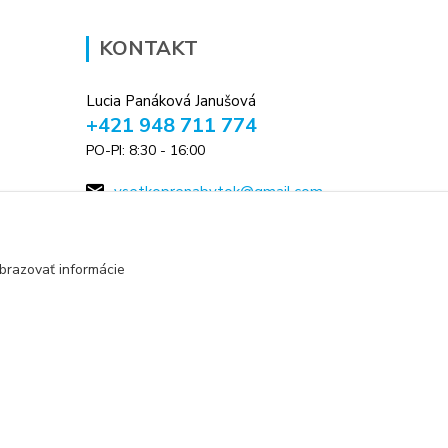
KONTAKT
Lucia Panáková Janušová
+421 948 711 774
PO-PI: 8:30 - 16:00
vsetkoprenabytok@gmail.com
brazovať informácie
Vytvorené na
Eshop-rychlo.sk