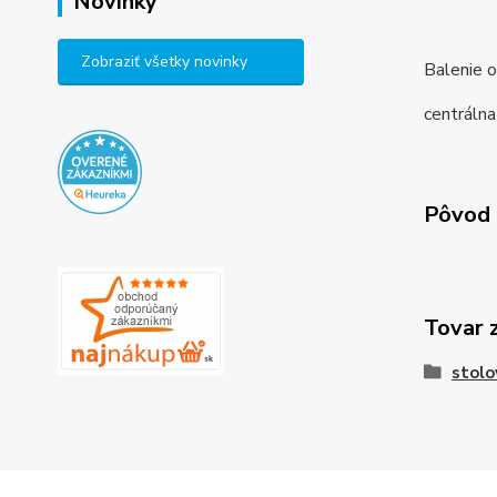
Novinky
Zobraziť všetky novinky
Balenie o
centráln
Pôvod 
Tovar 
stolo