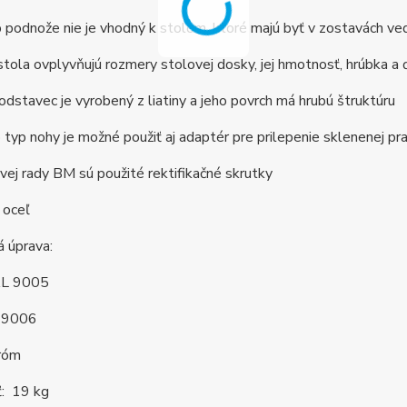
 podnože nie je vhodný k stolom, ktoré majú byť v zostavách ve
 stola ovplyvňujú rozmery stolovej dosky, jej hmotnosť, hrúbka a 
dstavec je vyrobený z liatiny a jeho povrch má hrubú štruktúru
 typ nohy je možné použiť aj adaptér pre prilepenie sklenenej pr
ej rady BM sú použité rektifikačné skrutky
 oceľ
 úprava:
AL 9005
 9006
hróm
: 19 kg