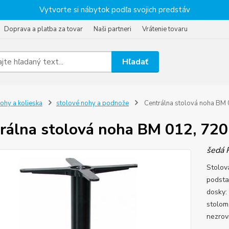
Vytvorte si nábytok podľa svojich predstáv
Doprava a platba za tovar
Naši partneri
Vrátenie tovaru
Hľadať
ohy a kolieska
stolové nohy a podnože
Centrálna stolová noha BM
rálna stolová noha BM 012, 72
šedá 
Stolov
podsta
dosky:
stolom
nezrov