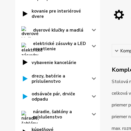
kovanie pre interiérové
dvere
dverové kľučky a madlá
elektrické zásuvky a LED
osvetlenie
Kompl
vybavenie kancelárie
Komple
drezy, batérie a
príslušenstvo
Stolová 
celková 
odsávače pár, drviče
odpadu
priemer 
náradie, šablóny a
priemer 
príslušenstvo
max. roz
kúpeľňové