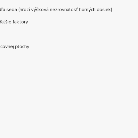
dľa seba (hrozí výšková nezrovnalosť horných dosiek)
ďalšie faktory
acovnej plochy