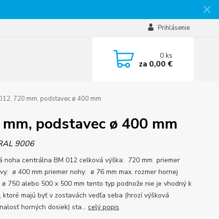
Prihlásenie
0
ks
za
0,00 €
 012, 720 mm, podstavec ø 400 mm
0 mm, podstavec ø 400 mm
RAL 9006
á noha centrálna BM 012 celková výška: 720 mm priemer
vy: ø 400 mm priemer nohy: ø 76 mm max. rozmer hornej
 ø 750 alebo 500 x 500 mm tento typ podnože nie je vhodný k
, ktoré majú byť v zostavách vedľa seba (hrozí výšková
nalosť horných dosiek) sta...
celý popis